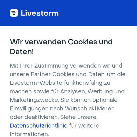
Back to articles
Wir verwenden Cookies und
Blog
Inhaltsmarketing
Inhaltsmarketing
Daten!
Mit Ihrer Zustimmung verwenden wir und
unsere Partner Cookies und Daten, um die
Livestorm-Website funktionsfähig zu
Webinar
machen sowie für Analysen, Werbung und
13 Webinar-Engagement-Strategien,
Marketingzwecke. Sie können optionale
um das Publikum investiert zu halten
Einwilligungen nach Wunsch aktivieren
Probieren Sie diese 13 kreativen Engagement-
oder deaktivieren. Siehe unsere
Tipps für Webinare aus, um die
Datenschutzrichtlinie
für weitere
Aufmerksamkeit Ihres Publikums vor, während
Informationen.
und nach Ihrer nächsten Online-Veranstaltung
Verfasst von Brillixa Herdhiana
- 10. Dezember