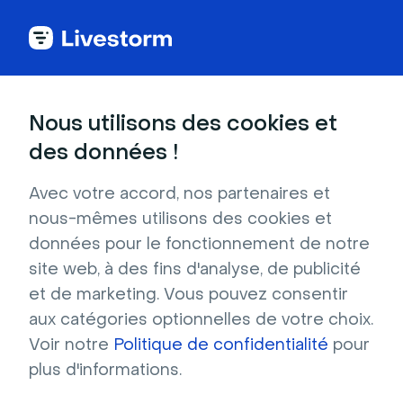
Nous utilisons des cookies et
E-books
des données !
Dynamisez vos
Avec votre accord, nos partenaires et
évènements grâce aux
nous-mêmes utilisons des cookies et
données pour le fonctionnement de notre
réseaux sociaux
site web, à des fins d'analyse, de publicité
et de marketing. Vous pouvez consentir
Que vous organisiez votre premier
aux catégories optionnelles de votre choix.
évènement ou que vous cherchiez des idées
Voir notre
Politique de confidentialité
pour
orginales, cet ebook vous aidera à mieux
plus d'informations.
utiliser les réseaux sociaux.