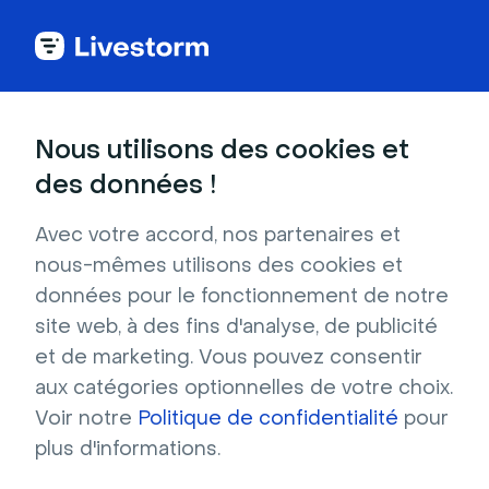
Nous utilisons des cookies et
Rapports
des données !
Le webinar, moteur de
Avec votre accord, nos partenaires et
pipeline
: Livestorm 2026
nous-mêmes utilisons des cookies et
données pour le fonctionnement de notre
Webinar Benchmark
site web, à des fins d'analyse, de publicité
Report
et de marketing. Vous pouvez consentir
aux catégories optionnelles de votre choix.
Générez plus d'inscriptions. Boostez la
Voir notre
Politique de confidentialité
pour
présence. Multipliez votre force de frappe
plus d'informations.
post-webinar. Ce rapport combine les