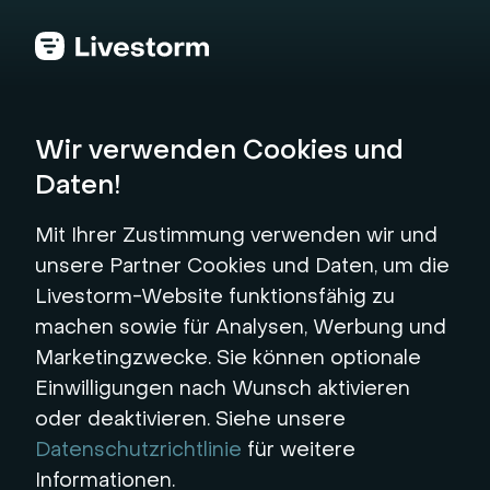
Zurück zum Hub
Wir verwenden Cookies und
Daten!
Webinar-ROI-
Mit Ihrer Zustimmung verwenden wir und
Rechner
unsere Partner Cookies und Daten, um die
Livestorm-Website funktionsfähig zu
Berechnen Sie, wie viel Sie sparen und
machen sowie für Analysen, Werbung und
verdienen können, wenn Sie zu Livestorm
Marketingzwecke. Sie können optionale
wechseln. Erhalten Sie mit nur wenigen Klicks
Einwilligungen nach Wunsch aktivieren
sofortige Einblicke in Ihren Webinar-ROI.
oder deaktivieren. Siehe unsere
Datenschutzrichtlinie
für weitere
Informationen.