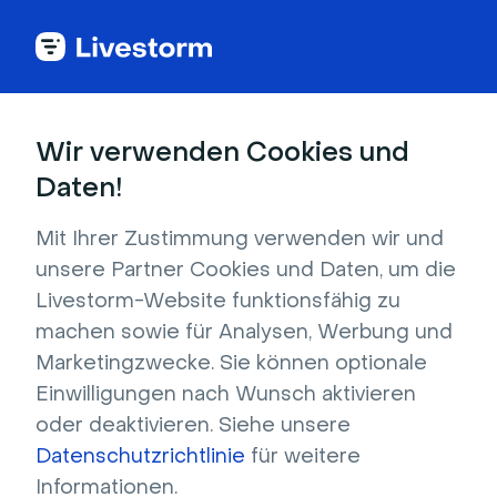
Livestorm-Blog
Wir verwenden Cookies und
Daten!
Mit Ihrer Zustimmung verwenden wir und
Webinar
Lead-Generierung
KI
Video
unsere Partner Cookies und Daten, um die
Veranstaltungen & Meetings
Inhaltsmarketing
Livestorm-Website funktionsfähig zu
Unternehmen & Produktaktualisierungen
machen sowie für Analysen, Werbung und
Marketingzwecke. Sie können optionale
Einwilligungen nach Wunsch aktivieren
oder deaktivieren. Siehe unsere
Video
Datenschutzrichtlinie
für weitere
12 beste Video-Hosting-Seiten für
Informationen.