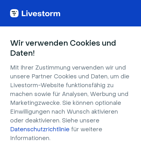
Wir verwenden Cookies und
Laden Sie 100+
Daten!
kostenfreie virtuelle
Mit Ihrer Zustimmung verwenden wir und
unsere Partner Cookies und Daten, um die
Hintergründe
Livestorm-Website funktionsfähig zu
machen sowie für Analysen, Werbung und
herunter
Marketingzwecke. Sie können optionale
Einwilligungen nach Wunsch aktivieren
Finde die besten virtuellen Hintergründe, um 
oder deaktivieren. Siehe unsere
deine virtuellen Meetings und 
Datenschutzrichtlinie
für weitere
Veranstaltungen anzupassen. Lade sie 
Informationen.