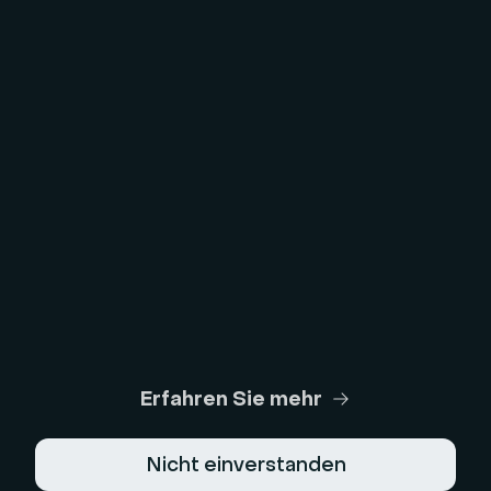
Webcam-Test
Mikrofon-Test
Webinar-ROI-Rechner
Skript-generator
Rechtszentrum
Allgemeine Nutzungsbedingungen
Datenschutzerklaerung
Verkaufsbedingungen
Erfahren Sie mehr
Impressum
Nicht einverstanden