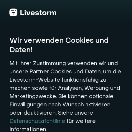
Zurück zum Hub
Wir verwenden Cookies und
Daten!
Testen Sie Ihre
Mit Ihrer Zustimmung verwenden wir und
Webcam in wenigen
unsere Partner Cookies und Daten, um die
Livestorm-Website funktionsfähig zu
Minuten
machen sowie für Analysen, Werbung und
Marketingzwecke. Sie können optionale
Testen Sie Ihre Kamera vor jeder virtuellen
Einwilligungen nach Wunsch aktivieren
Veranstaltung mit unseren Webcam-Testtools.
oder deaktivieren. Siehe unsere
Datenschutzrichtlinie
für weitere
Informationen.