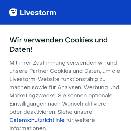
Unternehmen Kommunikation
Wir verwenden Cookies und
Daten!
Videosoftware für
Mit Ihrer Zustimmung verwenden wir und
interne
unsere Partner Cookies und Daten, um die
Livestorm-Website funktionsfähig zu
Kommunikation
machen sowie für Analysen, Werbung und
Marketingzwecke. Sie können optionale
Einwilligungen nach Wunsch aktivieren
Verbessern Sie die interne Kommunikation 
oder deaktivieren. Siehe unsere
Ihres Unternehmens mit Webinaren und 
Datenschutzrichtlinie
für weitere
Online-Meetings.
Informationen.