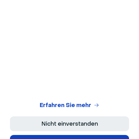
Mikrofon-Test
Webinar-ROI-Rechner
Skript-generator
Rechtszentrum
Allgemeine Nutzungsbedingungen
Datenschutzerklaerung
Verkaufsbedingungen
Erfahren Sie mehr
Impressum
Nicht einverstanden
Barrierefreiheitserklärung