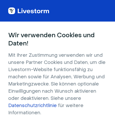
Entfesseln Sie Ihr
Wir verwenden Cookies und
Webinar-Potenzial
Daten!
mit KI
Mit Ihrer Zustimmung verwenden wir und
unsere Partner Cookies und Daten, um die
Livestorm AI erweitert Ihre Fähigkeiten und
Livestorm-Website funktionsfähig zu
verschafft Ihnen Zeit während Ihrer Webinar-
machen sowie für Analysen, Werbung und
Reise: von der Planung und Durchführung bis
Marketingzwecke. Sie können optionale
hin zu Einblicken nach der Veranstaltung.
Einwilligungen nach Wunsch aktivieren
oder deaktivieren. Siehe unsere
Kostenlos loslegen
Datenschutzrichtlinie
für weitere
Informationen.