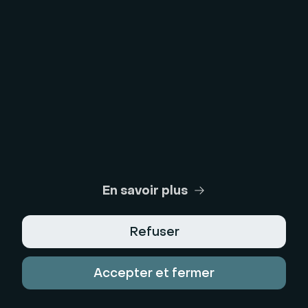
Test de webcam
Test de microphone
Générateur de titres de webinaires
Legal Center
Conditions Générales d'Utilisation
Politique de Confidentialité
En savoir plus
Conditions Générales de Vente
Refuser
Mentions Légales
Accepter et fermer
Déclaration d'Accessibilité