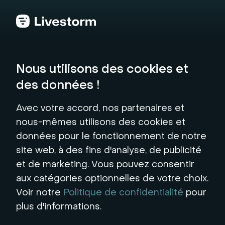
Retour au hub
Nous utilisons des cookies et
des données !
Visionneuse de
Avec votre accord, nos partenaires et
webcam
nous-mêmes utilisons des cookies et
données pour le fonctionnement de notre
Un outil pratique pour un autocontrôle rapide
site web, à des fins d'analyse, de publicité
avant vos réunions virtuelles.
et de marketing. Vous pouvez consentir
aux catégories optionnelles de votre choix.
Voir notre
Politique de confidentialité
pour
Vous avez des difficultés à activer votre appareil photo ?
plus d'informations.
Démarrer le test