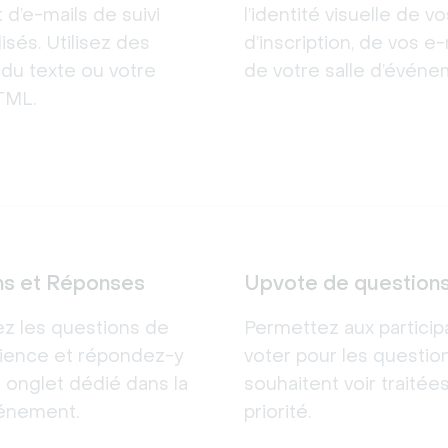
 d’e-mails de suivi
l’identité visuelle de v
isés. Utilisez des
d’inscription, de vos e-
du texte ou votre
de votre salle d’événe
TML.
ns et Réponses
Upvote de question
ez les questions de
Permettez aux particip
dience et répondez-y
voter pour les question
 onglet dédié dans la
souhaitent voir traitée
vénement.
priorité.