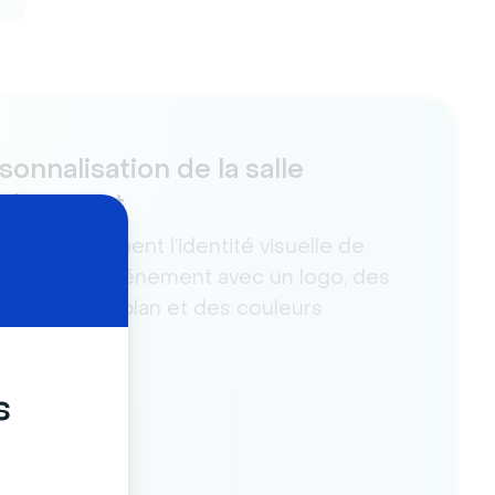
sonnalisation de la salle
événement
evez facilement l’identité visuelle de
ue salle d’événement avec un logo, des
es d’arrière-plan et des couleurs
onnalisées.
s