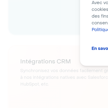
Avec vo
cookies
des fin
consent
Politiq
En savo
Intégrations CRM
Synchronisez vos données facilement g
à nos intégrations natives avec Salesforc
HubSpot, etc.