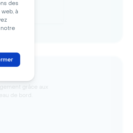
ons des
 web, à
vez
 notre
ermer
agement grâce aux
leau de bord.