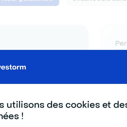
Per
d’
pages
on.
Conc
chaq
imag
pers
 utilisons des cookies et de
ées !