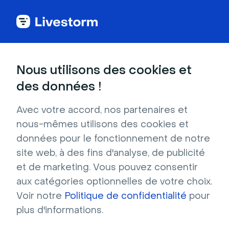
Service Client
Nous utilisons des cookies et
des données !
Des onboarding
Avec votre accord, nos partenaires et
efficaces
nous-mêmes utilisons des cookies et
données pour le fonctionnement de notre
pour un service
site web, à des fins d'analyse, de publicité
et de marketing. Vous pouvez consentir
irréprochable
aux catégories optionnelles de votre choix.
Voir notre
Politique de confidentialité
pour
plus d'informations.
Vos clients VIP méritent un onboarding de 
qualité. Augmentez leur rétention à l'aide de 