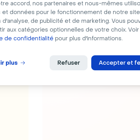
tre accord, nos partenaires et nous-mêmes utilis
 et données pour le fonctionnement de notre site
s d'analyse, de publicité et de marketing. Vous pou
ir aux catégories optionnelles de votre choix. Voir
ue de confidentialité
pour plus d'informations.
Intégrations CRM
Synchronisez vos données fa
ir plus
Refuser
Accepter et f
s
intégrations natives avec Sal
s.