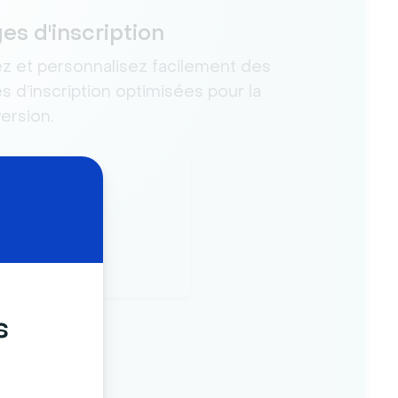
es d'inscription
z et personnalisez facilement des
s d’inscription optimisées pour la
ersion.
s