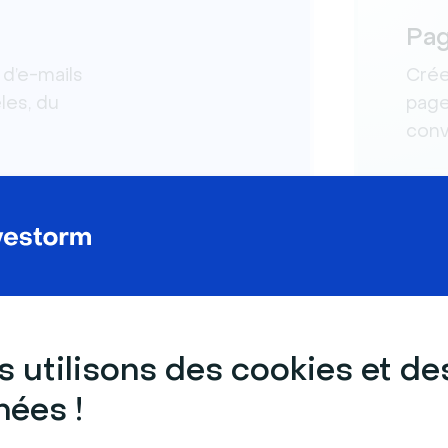
Pag
 d’e-mails
Crée
les, du
page
conv
 utilisons des cookies et de
ées !