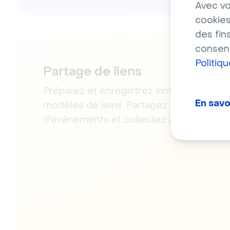
Avec vo
cookies
des fin
consent
Politiq
Partage de liens
Préparez et enregistrez simplement des
En savo
modèles de liens. Partagez des liens lor
d'événements et collectez des feedback