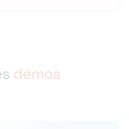
es
démos