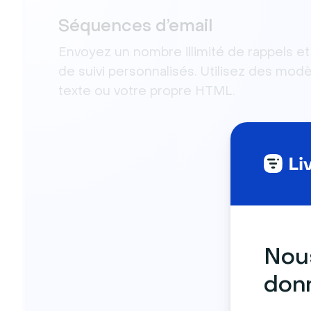
Séquences d’email
Envoyez un nombre illimité de rappels et
de suivi personnalisés. Utilisez des modè
texte ou votre propre HTML.
Nous
donn