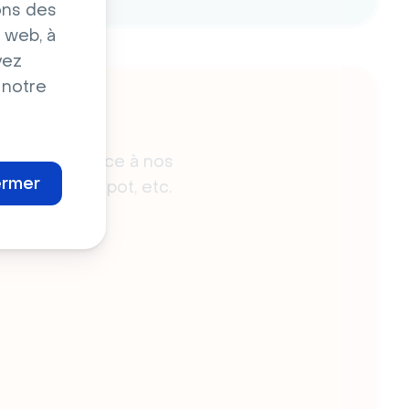
ons des
 web, à
vez
 notre
cilement grâce à nos
ermer
esforce, HubSpot, etc.