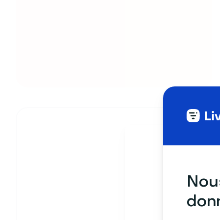
Nous
donn