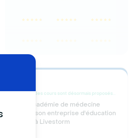
50% des cours sont désormais proposés
en ligne
Une académie de médecine
s
sauve son entreprise d'éducation
grâce à Livestorm