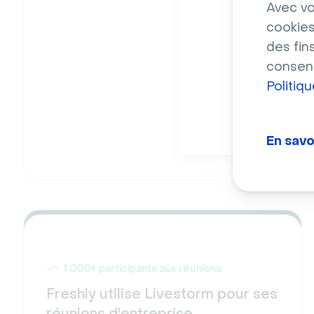
Avec vo
cookies
des fin
consent
Politiq
En savo
1 000+ participants aux réunions
Freshly utilise Livestorm pour ses
réunions d'entreprise