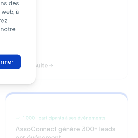
ons des
 web, à
vez
 notre
ermer
Lire la suite
1 000+ participants à ses événements
AssoConnect génère 300+ leads
par événement