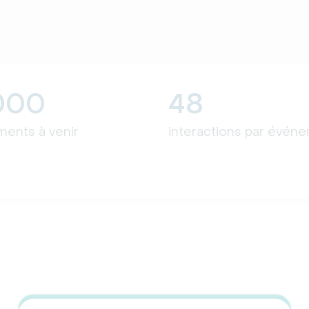
,000
48
ents à venir
interactions par évén