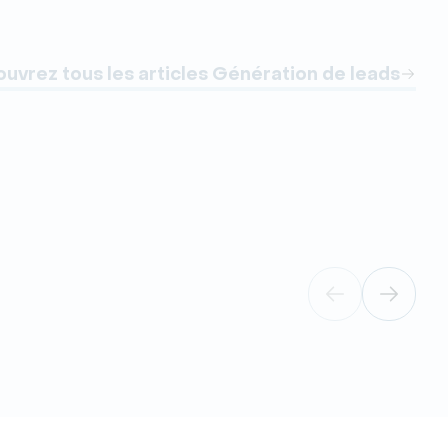
uvrez tous les articles Génération de leads
Gén
Les
dig
La d
entr
big 
artifi
10 d