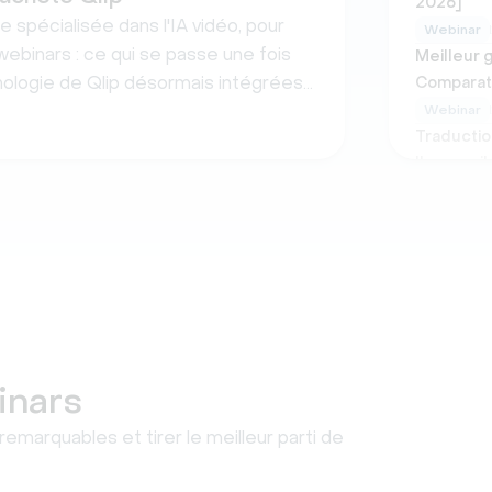
2026]
 spécialisée dans l'IA vidéo, pour
Webinar
ebinars : ce qui se passe une fois
Meilleur 
hnologie de Qlip désormais intégrées
Comparat
Webinar
Traduction
l'accessib
Webinar
Comment o
renforcer
Webinar
10 Meille
Événemen
Événement
inars
marquables et tirer le meilleur parti de