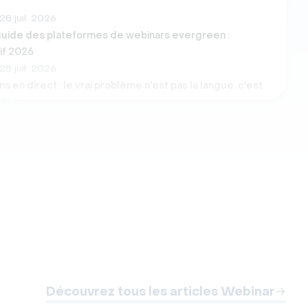
28 juil. 2026
guide des plateformes de webinars evergreen :
if 2026
28 juil. 2026
s en direct : le vrai problème n'est pas la langue, c'est
ilité
27 juil. 2026
rganiser des webinars sécurisés ? 13 conseils pour
 la sécurité de vos webinars
27 juil. 2026
ures Plateformes de Summit Virtuel pour Valoriser vos
ts en 2026
23 juil. 2026
s et réunions
Découvrez tous les articles Webinar