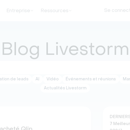
Se connec
Entreprise
Ressources
Blog Livestorm
tion de leads
AI
Vidéo
Événements et réunions
Mar
Actualités Livestorm
DERNIERS
7 Meilleu
racheté Qlip