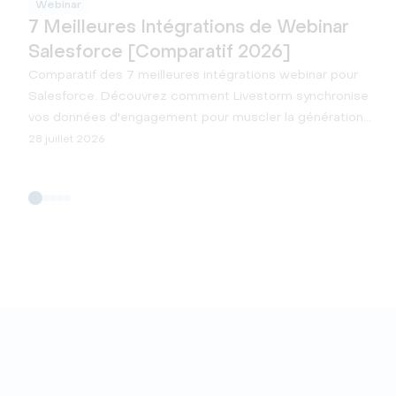
Webinar
7 Meilleures Intégrations de Webinar
Salesforce [Comparatif 2026]
Comparatif des 7 meilleures intégrations webinar pour
Salesforce. Découvrez comment Livestorm synchronise
vos données d'engagement pour muscler la génération
de leads et développer votre pipeline.
28 juillet 2026