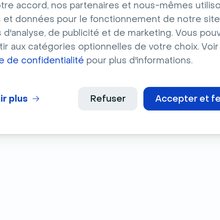
tre accord, nos partenaires et nous-mêmes utilis
 et données pour le fonctionnement de notre site
s d'analyse, de publicité et de marketing. Vous pou
ir aux catégories optionnelles de votre choix. Voir
ue de confidentialité
pour plus d'informations.
ec l'IA
ir plus
Refuser
Accepter et f
 niveau supérieur grâce à nos articles sur
rgon.