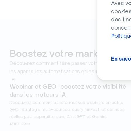
Avec vo
cookies
des fin
consent
Politiq
Boostez votre marketing av
En savo
Découvrez comment faire passer votre marketing à un
les agents, les automatisations et les invites - sans ja
AI
Webinar et GEO : boostez votre visibilité
dans les moteurs IA
Découvrez comment transformer vos webinars en actifs
GEO : stratégie multi-sources, query fan-out, et données
réelles pour apparaître dans ChatGPT et Gemini.
12 mai 2026