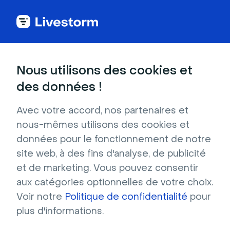
Guide
Nous utilisons des cookies et
Pas à pas:
des données !
36 Tactiques de
Avec votre accord, nos partenaires et
Promotion de Webinar
nous-mêmes utilisons des cookies et
données pour le fonctionnement de notre
Tirer parti de votre base d'utilisateurs 
site web, à des fins d'analyse, de publicité
existante, contacter des influenceurs, lancer 
et de marketing. Vous pouvez consentir
de la publicité payante, et bien d'autres 
aux catégories optionnelles de votre choix.
astuces simples pour lancer un webinar qui 
Voir notre
Politique de confidentialité
pour
performera.
plus d'informations.