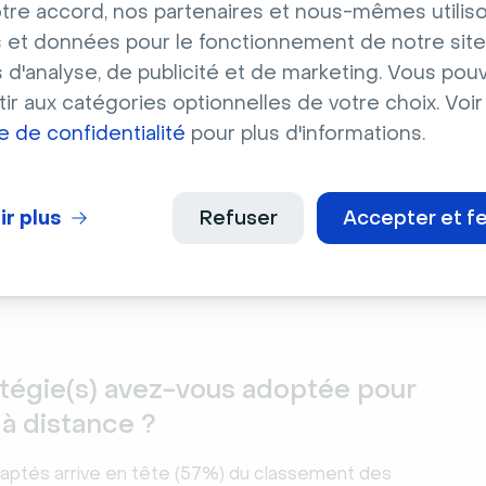
i des projets à distance (49%) surtout pour les managers
tre accord, nos partenaires et nous-mêmes utilis
64% à y avoir été confrontés.
 et données pour le fonctionnement de notre site
s d'analyse, de publicité et de marketing. Vous pou
ir aux catégories optionnelles de votre choix. Voir
pes :
58%
ue de confidentialité
pour plus d'informations.
ance :
49%
:
48%
ir plus
Refuser
Accepter et f
urs :
34%
équipes :
10%
ratégie(s) avez-vous adoptée pour
 à distance ?
daptés arrive en tête (57%) du classement des