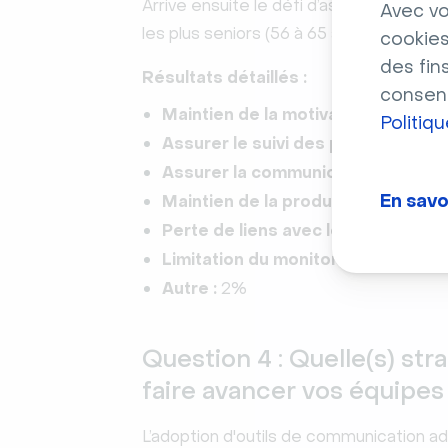
Arrive ensuite le défi d’assurer le suiv
Avec vo
les plus seniors (56 à 65 ans) qui sont 
cookies
des fin
Résultats détaillés :
consent
Maintien de la motivation des équi
Politiq
Assurer le suivi des projets à dist
Assurer la communication interne 
En savo
Maintien de la productivité :
42%
Perte de liens avec les collaborate
Limitation du monitoring avec les 
Autre :
2%
Question 4 : Quelle(s) st
faire avancer vos équipes
L’adoption d'outils de communication a