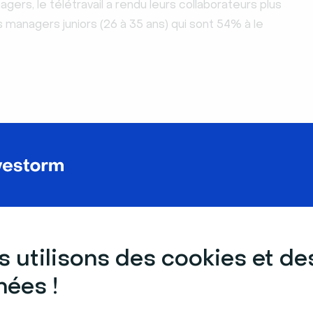
ers, le télétravail a rendu leurs collaborateurs plus
s managers juniors (26 à 35 ans) qui sont 54% à le
:
37%
anager, quels ont été les principaux
uels vous avez été confrontés lors
 utilisons des cookies et de
otivation des équipes (58%). Défi, d’autant plus pris au
ées !
5 ans) qui sont 71% à y avoir été confrontés.