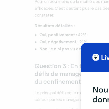
Pour un peu moins de la moitié des manag
efficaces. C’est d’autant plus le cas de
constater.
Résultats détaillés :
Oui, positivement :
42%
Oui, négativement :
21%
Non, je n'ai pas vu de changement 
Question 3 : En tant que m
défis de management auxq
du confinement ?
Nous
Le principal défi est le maintien de la m
donn
sérieux par les managers juniors (26 à 3