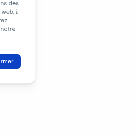
ons des
 web, à
vez
 notre
ermer