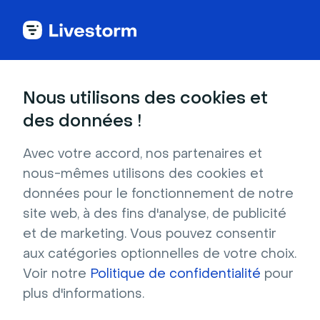
Débloquez le
Nous utilisons des cookies et
potentiel de votre
des données !
webinar avec l'IA
Avec votre accord, nos partenaires et
nous-mêmes utilisons des cookies et
Livestorm AI vous libère du temps tout au long
données pour le fonctionnement de notre
de votre parcours webinar : de la planification
site web, à des fins d'analyse, de publicité
et de l’animation jusqu’aux analyses post-
et de marketing. Vous pouvez consentir
événement.
aux catégories optionnelles de votre choix.
Voir notre
Politique de confidentialité
pour
Tester gratuitement
plus d'informations.