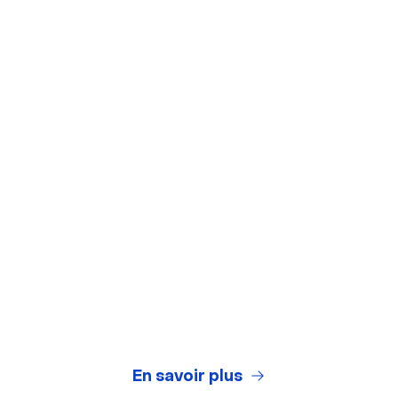
Outils gratuits
Arrière-plans virtuels
Test de webcam
Test de microphone
Générateur de titres de webinaires
Legal Center
Conditions Générales d'Utilisation
Politique de Confidentialité
En savoir plus