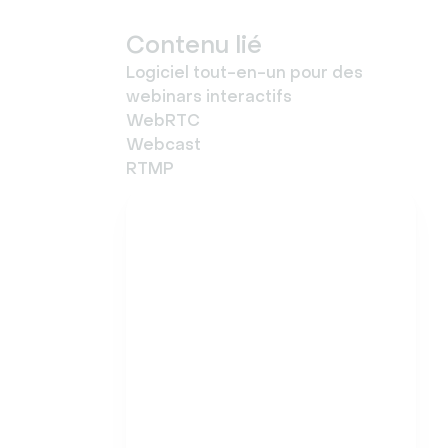
Contenu lié
Logiciel tout-en-un pour des
webinars interactifs
WebRTC
Webcast
RTMP
Essayez Livestorm
gratuitement
Démarrez en quelques
minutes et organisez
dès aujourd'hui votre
premier webinaire
attrayant.