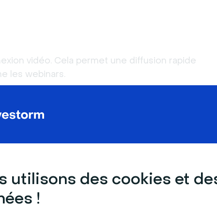
nnexion vidéo. Cela permet une diffusion rapide
e les webinars.
 la consommation de contenus dans n’importe
diffusion déjà démarrée, ou bien avancer
ême revenir en arrière.
 utilisons des cookies et de
ées !
e nombreux types de médias différents dans une