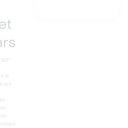
Tester gratuitement
et
ars
RTMP
à la
inars
n
te
tit
son
endant