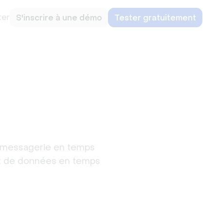
ter
S'inscrire à une démo
Tester gratuitement
e messagerie en temps
éo et de données en temps