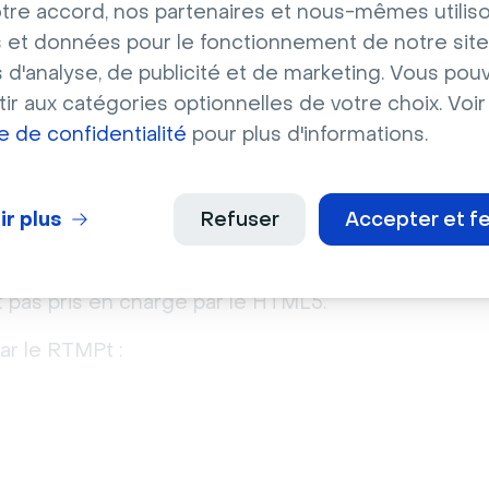
tre accord, nos partenaires et nous-mêmes utilis
 mélanger de l'audio, de la vidéo et du texte. Il
 et données pour le fonctionnement de notre site
 variantes d’un même type demédia. Par
s d'analyse, de publicité et de marketing. Vous pou
o en MP3 et en AAC avec le RTMP.
ir aux catégories optionnelles de votre choix. Voir
ue de confidentialité
pour plus d'informations.
limites du RTMP ?
ir plus
Refuser
Accepter et f
 défauts tels que des problèmes de bande
st pas pris en charge par le HTML5.
ar le RTMPt :