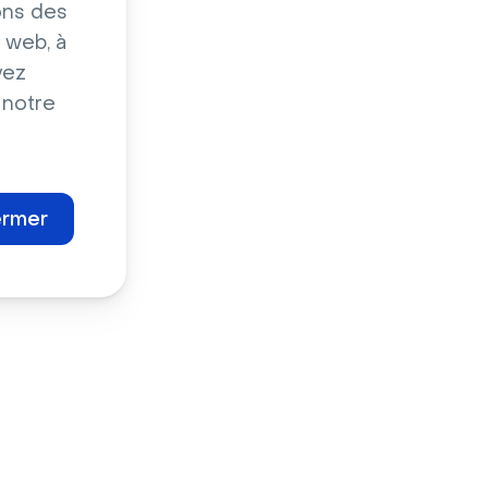
ons des
 web, à
vez
 notre
ermer