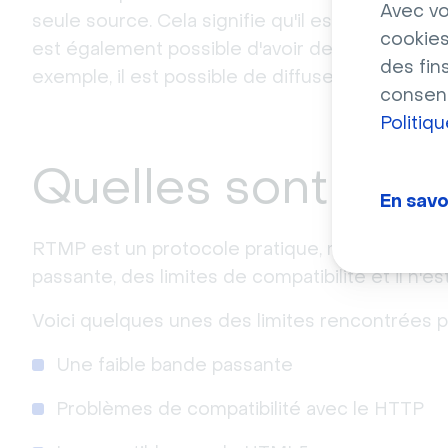
Avec vo
seule source. Cela signifie qu'il est possible de
cookies
est également possible d'avoir de nombreuses
des fin
exemple, il est possible de diffuser de l’audi
consent
Politiq
Quelles sont les 
En savo
RTMP est un protocole pratique, mais il a des
passante, des limites de compatibilité et il n'e
Voici quelques unes des limites rencontrées p
Une faible bande passante
Problèmes de compatibilité avec le HTTP