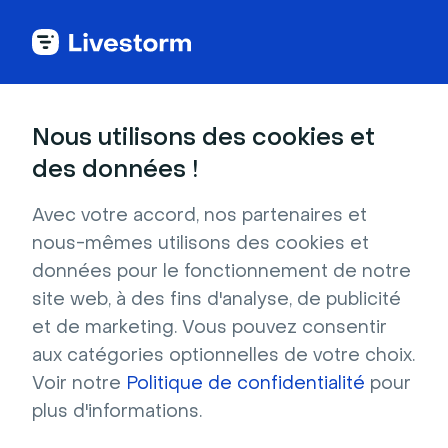
Glossaire du webinar
Nous utilisons des cookies et
des données !
Webcast
Avec votre accord, nos partenaires et
Les webcasts sont des événements
nous-mêmes utilisons des cookies et
professionnels organisés en personne, qui
données pour le fonctionnement de notre
sont enregistrés et diffusés en ligne.
site web, à des fins d'analyse, de publicité
et de marketing. Vous pouvez consentir
aux catégories optionnelles de votre choix.
Voir notre
Politique de confidentialité
pour
Qu’est-ce qu’un
webcast
plus d'informations.
?