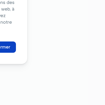
ons des
 web, à
vez
 notre
ermer