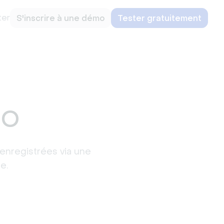
ter
S'inscrire à une démo
Tester gratuitement
éo
enregistrées via une
e.