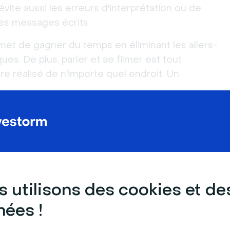
vite aussi les erreurs d'interprétation ou de
es messages écrits.
et de gagner du temps en éliminant les allers-
ues. De plus, parler et se filmer est tout
re réalisé de n'importe quel endroit. Un
place les réunions ou les événements en
économiser sur les frais de déplacement et de
 utilisons des cookies et de
ées !