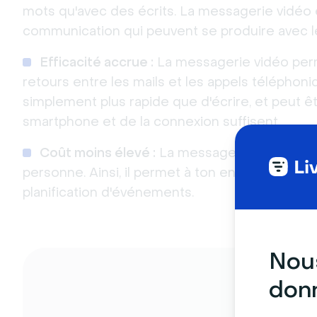
mots qu'avec des écrits. La messagerie vidéo é
communication qui peuvent se produire avec l
Efficacité accrue :
La messagerie vidéo perm
retours entre les mails et les appels téléphoniq
simplement plus rapide que d'écrire, et peut êt
smartphone et de la connexion suffisent.
Coût moins élevé :
La messagerie vidéo rem
personne. Ainsi, il permet à ton entreprise d'
planification d'événements.
Nous
donn