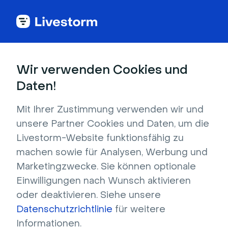
Wir verwenden Cookies und
Tageslicht-
Daten!
Hintergründe
Mit Ihrer Zustimmung verwenden wir und
unsere Partner Cookies und Daten, um die
Beleuchten Sie Ihre Online-Meetings mit 
Livestorm-Website funktionsfähig zu
unseren dynamischen Hintergründen. Diese 
machen sowie für Analysen, Werbung und
Hintergrundbilder passen sich automatisch 
Marketingzwecke. Sie können optionale
der Tageszeit an und schaffen eine immersive 
Einwilligungen nach Wunsch aktivieren
und professionelle Atmosphäre.
oder deaktivieren. Siehe unsere
Datenschutzrichtlinie
für weitere
Kostenlos loslegen
Informationen.