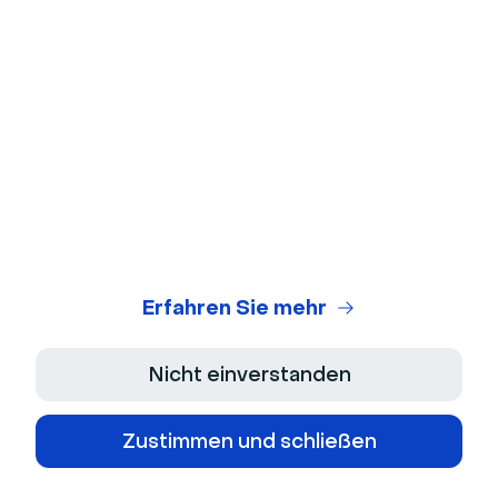
Webinar-ROI-Rechner
Skript-generator
Rechtszentrum
Allgemeine Nutzungsbedingungen
Datenschutzerklaerung
Verkaufsbedingungen
Erfahren Sie mehr
Impressum
Nicht einverstanden
Barrierefreiheitserklärung
Zustimmen und schließen
Mehrjahresplan