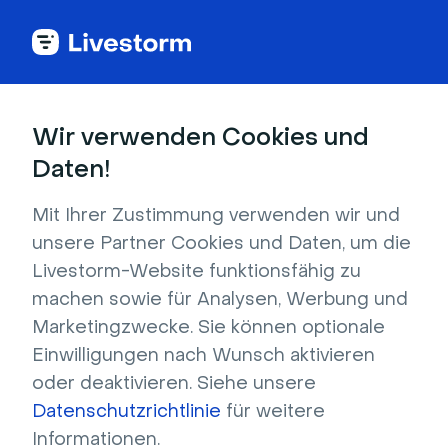
Lageplan
Wir verwenden Cookies und
Daten!
Produkt
Mit Ihrer Zustimmung verwenden wir und
Webinare
unsere Partner Cookies und Daten, um die
Livestorm-Website funktionsfähig zu
On-demand-webinare
machen sowie für Analysen, Werbung und
Automatisierte Webinare
Marketingzwecke. Sie können optionale
Virtuelle Veranstaltungen
Einwilligungen nach Wunsch aktivieren
Restreaming
oder deaktivieren. Siehe unsere
Funktionen
Datenschutzrichtlinie
für weitere
Integrationen
Informationen.