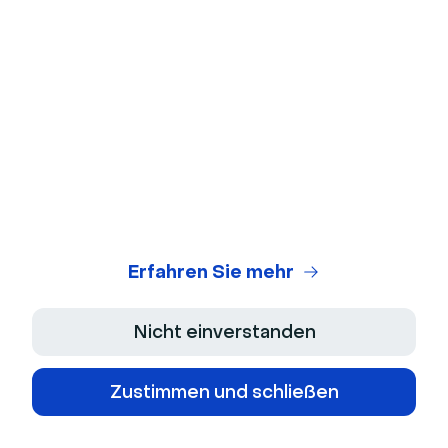
Datenschutz und Sicherheit und wählen Sie
Website-Einstellungen.
Wie teste ich das Mikrofon
Klicken Sie im Menü Website-Einstellungen auf
Mikrofon.
Wählen Sie das Mikrofon, das Sie verwenden
möchten.
Erfahren Sie mehr
Wie teste ich die Webcam
Nicht einverstanden
Klicken Sie im Menü Website-Einstellungen auf
Kamera.
Zustimmen und schließen
Wählen Sie das Gerät, das Sie verwenden
möchten.