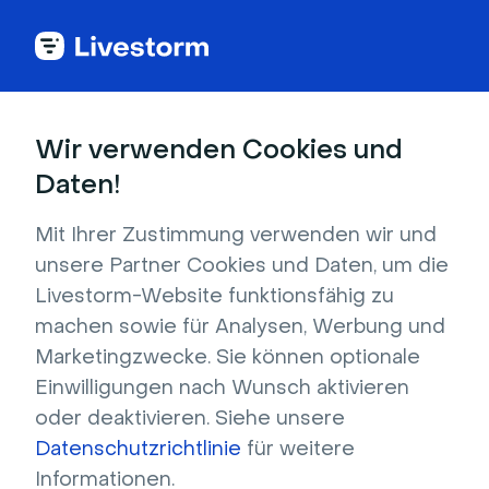
Back to articles
Blog
Video
So testen Sie Ihr Mikrofon und Ihre Kamera: 7 Möglichkeiten zu überprüfen
Video
Wir verwenden Cookies und
So testen Sie Ihr Mikrofon
Daten!
und Ihre Kamera: 7
Mit Ihrer Zustimmung verwenden wir und
Möglichkeiten zu
unsere Partner Cookies und Daten, um die
überprüfen
Livestorm-Website funktionsfähig zu
machen sowie für Analysen, Werbung und
Veröffentlicht am 24. Januar 2025 • Ca. 9 Min. Lesezeit
Verfasst von Molly Hocutt
Marketingzwecke. Sie können optionale
Einwilligungen nach Wunsch aktivieren
oder deaktivieren. Siehe unsere
Datenschutzrichtlinie
für weitere
Informationen.