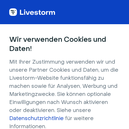
Pharmazeutisch
Wir verwenden Cookies und
Daten!
Videokonferenzen
Mit Ihrer Zustimmung verwenden wir und
und Webinare für die
unsere Partner Cookies und Daten, um die
Livestorm-Website funktionsfähig zu
Pharmaindustrie
machen sowie für Analysen, Werbung und
Marketingzwecke. Sie können optionale
Einwilligungen nach Wunsch aktivieren
Bieten Sie kontinuierliche Informationen und 
oder deaktivieren. Siehe unsere
Schulungen für Fachleute im 
Datenschutzrichtlinie
für weitere
Gesundheitswesen und Praktiker an. Teilen Sie 
Informationen.
Fortschritte in der wissenschaftlichen 