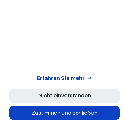
Automatisierte Webinar-Software
Anwendungsfälle
Produktdemonstrationen
Kundenschulung
Online-Konferenzen
Erfahren Sie mehr
Live-Q&A-Sitzungen
Nicht einverstanden
Unternehmen Kommunikation
Zustimmen und schließen
Inhalt