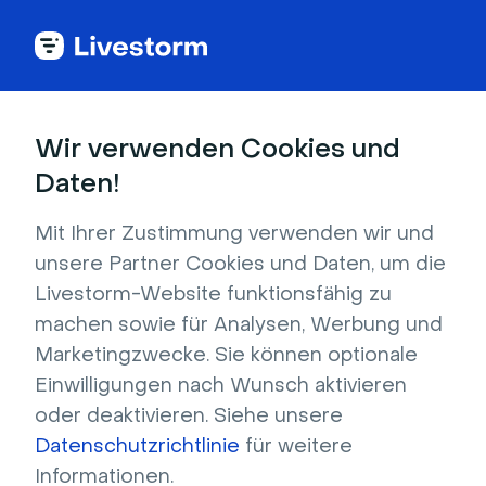
Alle Integrationen anzeigen
Wir verwenden Cookies und
Daten!
Mit Ihrer Zustimmung verwenden wir und
Direktnachrichten
unsere Partner Cookies und Daten, um die
Livestorm-Website funktionsfähig zu
Ermöglichen Sie Ihren Teilnehmern, privat mit
machen sowie für Analysen, Werbung und
jemandem im Raum zu chatten, ohne dass alle
Marketingzwecke. Sie können optionale
anderen die Unterhaltung mit diesem Plugin
Einwilligungen nach Wunsch aktivieren
sehen können.
oder deaktivieren. Siehe unsere
Datenschutzrichtlinie
für weitere
Registrieren, um zu installieren
Informationen.