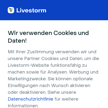
Alle Integrationen anzeigen
Wir verwenden Cookies und
Daten!
Mit Ihrer Zustimmung verwenden wir und
Interprefy
unsere Partner Cookies und Daten, um die
Livestorm-Website funktionsfähig zu
Müssen Sie ein internationales Publikum
machen sowie für Analysen, Werbung und
erreichen, sprechen aber nicht deren
Marketingzwecke. Sie können optionale
Sprache? Verbinden Sie Interprefy mit Ihren
Einwilligungen nach Wunsch aktivieren
Livestorm-Events, um mit Ihrem Publikum in
oder deaktivieren. Siehe unsere
einer verständlichen Sprache zu
Datenschutzrichtlinie
für weitere
kommunizieren!
Informationen.