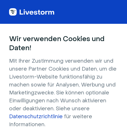
Alle Integrationen anzeigen
Wir verwenden Cookies und
Daten!
Mit Ihrer Zustimmung verwenden wir und
Mailchimp
unsere Partner Cookies und Daten, um die
Livestorm-Website funktionsfähig zu
Synchronisieren Sie Ihre Webinar-Teilnehmer
machen sowie für Analysen, Werbung und
mit Ihren Mailchimp-Listen. Gehen Sie noch
Marketingzwecke. Sie können optionale
weiter und erstellen Sie Segmente basierend
Einwilligungen nach Wunsch aktivieren
auf deren Webinar-Teilnahme.
oder deaktivieren. Siehe unsere
Datenschutzrichtlinie
für weitere
Registrieren, um zu installieren
Informationen.