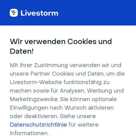
Alle Integrationen anzeigen
Wir verwenden Cookies und
Daten!
Mit Ihrer Zustimmung verwenden wir und
Slack
unsere Partner Cookies und Daten, um die
Livestorm-Website funktionsfähig zu
Senden Sie Benachrichtigungen von
machen sowie für Analysen, Werbung und
Livestorm an Slack. Erhalten Sie eine
Marketingzwecke. Sie können optionale
Nachricht, wenn sich jemand für ein Event
Einwilligungen nach Wunsch aktivieren
registriert, wenn ein Event beginnt oder eine
oder deaktivieren. Siehe unsere
Übersicht über die Teilnahme nach dem Event
Datenschutzrichtlinie
für weitere
erhalten.
Informationen.