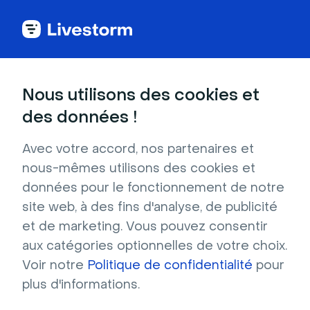
Retour vers le Legal Center Livestorm
Nous utilisons des cookies et
des données !
Conditions
Avec votre accord, nos partenaires et
Générales
nous-mêmes utilisons des cookies et
données pour le fonctionnement de notre
d'Utilisation (CGU)
site web, à des fins d'analyse, de publicité
et de marketing. Vous pouvez consentir
Les Conditions Générales d’Utilisation
aux catégories optionnelles de votre choix.
précisent les conditions dans lesquelles
Voir notre
Politique de confidentialité
pour
l’Utilisateur est autorisé à utiliser le service et
plus d'informations.
le site Livestorm.