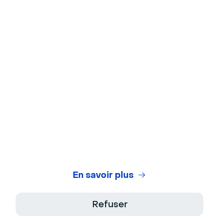
Arrière-plans virtuels
Test de webcam
Test de microphone
Générateur de titres de webinaires
Legal Center
Conditions Générales d'Utilisation
Politique de Confidentialité
En savoir plus
Conditions Générales de Vente
Refuser
Mentions Légales