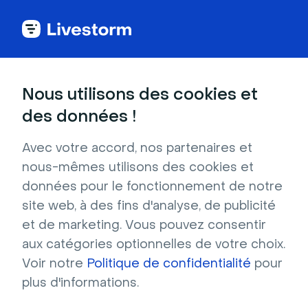
Cas clients
Nous utilisons des cookies et
des données !
Avec votre accord, nos partenaires et
AssoConnect génère
nous-mêmes utilisons des cookies et
300+ leads par
données pour le fonctionnement de notre
site web, à des fins d'analyse, de publicité
événement
et de marketing. Vous pouvez consentir
aux catégories optionnelles de votre choix.
Patricia Seidel, Growth Manager, et Mathilde
Voir notre
Politique de confidentialité
pour
Trahard, Events Manager, expliquent comment
plus d'informations.
AssoConnect utilise Livestorm pour générer