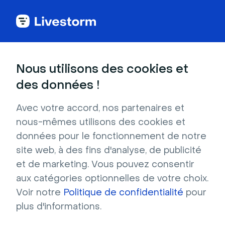
Glossaire du webinar
Nous utilisons des cookies et
des données !
Webinar récurrent
Avec votre accord, nos partenaires et
Un webinar récurrent est un webinar identique
nous-mêmes utilisons des cookies et
qui se répète régulièrement.
données pour le fonctionnement de notre
site web, à des fins d'analyse, de publicité
et de marketing. Vous pouvez consentir
aux catégories optionnelles de votre choix.
Qu'est-ce qu'un webinar
Voir notre
Politique de confidentialité
pour
récurrent ?
plus d'informations.