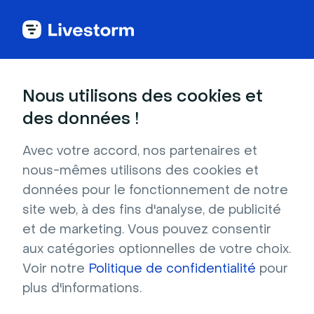
Voir toutes les intégrations
Nous utilisons des cookies et
des données !
Avec votre accord, nos partenaires et
Google Ads
nous-mêmes utilisons des cookies et
données pour le fonctionnement de notre
Reciblez le traffic et les participants à vos
site web, à des fins d'analyse, de publicité
webinars en intégrant Livestorm avec Google
et de marketing. Vous pouvez consentir
Analytics et Google Ads.
aux catégories optionnelles de votre choix.
Voir notre
Politique de confidentialité
pour
S'inscrire pour installer
plus d'informations.