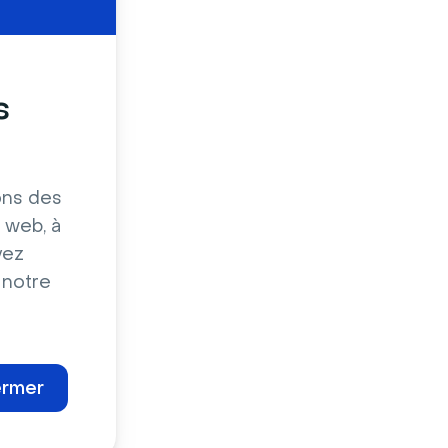
s
ons des
 web, à
vez
 notre
ermer