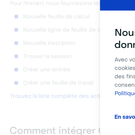
Pour l'instant, nous fournissons les actions et f
Nouvelle feuille de calcul
Nous
Nouvelle ligne de feuille de calcul
donn
Nouvelle inscription
Trouver la session
Avec vo
cookies
Créer une entrée
des fin
Créer une feuille de travail
consent
Politiq
Trouvez la liste complète des actions et des fo
En savo
Comment intégrer Google 