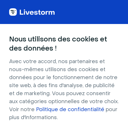
Voir toutes les intégrations
Nous utilisons des cookies et
des données !
Avec votre accord, nos partenaires et
HubSpot Meetings
nous-mêmes utilisons des cookies et
données pour le fonctionnement de notre
Notre intégration HubSpot Meetings vous
site web, à des fins d'analyse, de publicité
permet de rationaliser votre processus de
et de marketing. Vous pouvez consentir
vente et d'améliorer les relations avec vos
aux catégories optionnelles de votre choix.
clients.
Voir notre
Politique de confidentialité
pour
plus d'informations.
S'inscrire pour installer