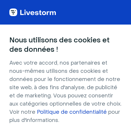
Voir toutes les intégrations
Nous utilisons des cookies et
des données !
Avec votre accord, nos partenaires et
Salesmate
nous-mêmes utilisons des cookies et
données pour le fonctionnement de notre
Transférez automatiquement vos participants
site web, à des fins d'analyse, de publicité
vers votre CRM Salesmate afin de créer des
et de marketing. Vous pouvez consentir
campagnes de nurturing efficaces.
aux catégories optionnelles de votre choix.
Voir notre
Politique de confidentialité
pour
S'inscrire pour installer
plus d'informations.