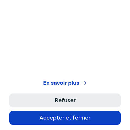
Test de webcam
Test de microphone
Générateur de titres de webinaires
Legal Center
Conditions Générales d'Utilisation
Politique de Confidentialité
En savoir plus
Conditions Générales de Vente
Refuser
Mentions Légales
Accepter et fermer
Déclaration d'Accessibilité