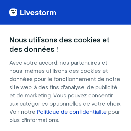
Voir toutes les intégrations
Nous utilisons des cookies et
des données !
Avec votre accord, nos partenaires et
Slido
nous-mêmes utilisons des cookies et
données pour le fonctionnement de notre
Présentez facilement votre Slido lors d'un
site web, à des fins d'analyse, de publicité
événement Livestorm, et interagissez avec
et de marketing. Vous pouvez consentir
votre audience à l'aide de questions ouvertes,
aux catégories optionnelles de votre choix.
de sondages et de nuages de mots.
Voir notre
Politique de confidentialité
pour
plus d'informations.
S'inscrire pour installer