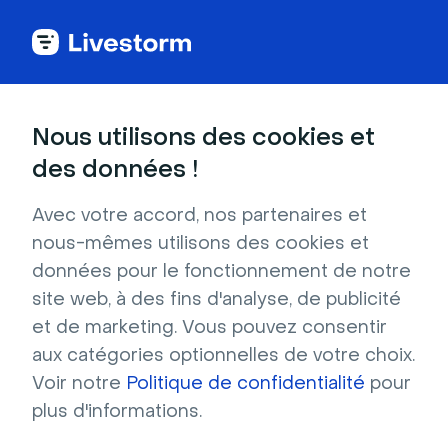
Back to articles
Blog
Webinar
15 astuces pour organiser un webinar interactif facilement
Webinar
Nous utilisons des cookies et
15 astuces pour organiser
des données !
un webinar interactif
Avec votre accord, nos partenaires et
facilement
nous-mêmes utilisons des cookies et
Publié le 10 décembre 2025 • Environ 6 min de lecture
données pour le fonctionnement de notre
Écrit par Marie Hillion
site web, à des fins d'analyse, de publicité
Webinars 10x plus efficaces : le guide complet
et de marketing. Vous pouvez consentir
2025
aux catégories optionnelles de votre choix.
Voir notre
Politique de confidentialité
pour
Télécharger
plus d'informations.