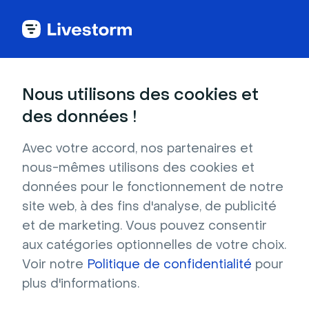
Back to articles
Blog
Auteur
Marie Hillion
Head of Marketing
Nous utilisons des cookies et
Marie Hillion
des données !
Marie Hillion est responsable du département Marketing
chez Livestorm. Marie a commencé sa carrière dans le
Avec votre accord, nos partenaires et
marketing de contenu chez trivago, avant de rejoindre
nous-mêmes utilisons des cookies et
HubSpot en 2016 en tant que première responsable
données pour le fonctionnement de notre
marketing pour la France. En 2020, Marie rejoint Livestorm où
site web, à des fins d'analyse, de publicité
son équipe a pour objectif de développer la stratégie de
contenu et d'acquisition de Livestorm pour augmenter sa
et de marketing. Vous pouvez consentir
visibilité en Europe et en Amérique du Nord.
aux catégories optionnelles de votre choix.
Voir notre
Politique de confidentialité
pour
plus d'informations.