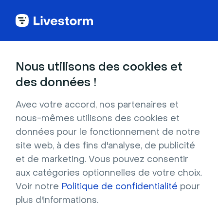
Cas clients
Nous utilisons des cookies et
des données !
Avec votre accord, nos partenaires et
OPPBTP passe de Teams
nous-mêmes utilisons des cookies et
à Livestorm pour animer
données pour le fonctionnement de notre
site web, à des fins d'analyse, de publicité
leurs ateliers et webinars.
et de marketing. Vous pouvez consentir
aux catégories optionnelles de votre choix.
Yannick Gervais, Chargé d'accompagnement
Voir notre
Politique de confidentialité
pour
des utilisateurs explique comment il a
plus d'informations.
accompagné les équipes au changement