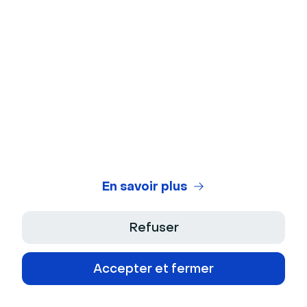
Brillixa Herdhiana
- Senior Growth
Manager
Brillixa a rejoint Livestorm en tant que Growth
Manager en 2021. Son expérience lui permet de
contribuer à la croissance de l'entreprise grâce
à la génération de leads à partir de publicités et
de canaux organiques.
Voir plus de cet auteur
En savoir plus
Catégories apparentées
AI
Webinar
Refuser
Accepter et fermer