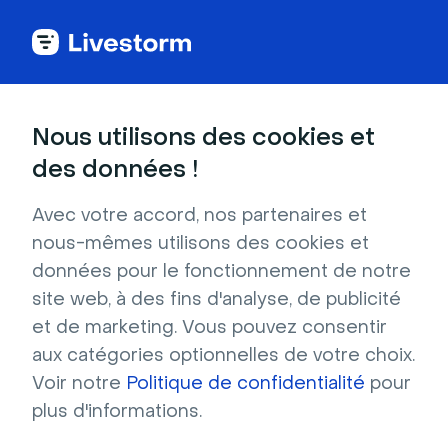
Back to articles
Blog
AI
Comment utiliser l'IA dans vos webinars et optimiser votre workflow ?
AI
Nous utilisons des cookies et
Comment utiliser l'IA dans
des données !
vos webinars et optimiser
Avec votre accord, nos partenaires et
votre workflow ?
nous-mêmes utilisons des cookies et
Publié le 30 janvier 2026 • Environ 8 min de lecture
données pour le fonctionnement de notre
Écrit par Brillixa Herdhiana
site web, à des fins d'analyse, de publicité
et de marketing. Vous pouvez consentir
L’IA appliquée aux webinars : mode d'emploi
aux catégories optionnelles de votre choix.
Voir notre
Politique de confidentialité
pour
Télécharger
plus d'informations.