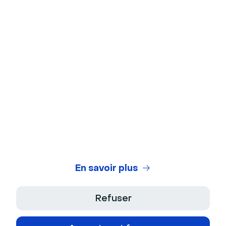
Arrière-plans virtuels
Test de webcam
Test de microphone
Générateur de titres de webinaires
Legal Center
Conditions Générales d'Utilisation
Politique de Confidentialité
En savoir plus
Conditions Générales de Vente
Refuser
Mentions Légales