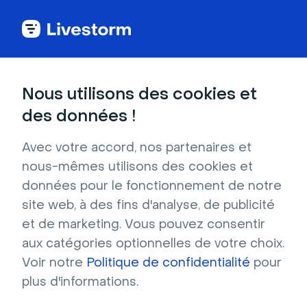
Back to articles
Blog
Génération de leads
Les enjeux et les tendances de la digitalisation de la finance
Génération de leads
Nous utilisons des cookies et
Les enjeux et les
des données !
tendances de la
Avec votre accord, nos partenaires et
digitalisation de la finance
nous-mêmes utilisons des cookies et
Publié le 10 décembre 2025 • Environ 6 min de lecture
données pour le fonctionnement de notre
Écrit par Brillixa Herdhiana
site web, à des fins d'analyse, de publicité
50 façons de briser la glace lors de vos
et de marketing. Vous pouvez consentir
réunions en ligne
aux catégories optionnelles de votre choix.
Voir notre
Politique de confidentialité
pour
Télécharger
plus d'informations.