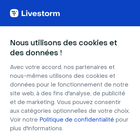
Blog Livestorm
Nous utilisons des cookies et
des données !
Avec votre accord, nos partenaires et
Webinar
Génération de leads
AI
Vidéo
nous-mêmes utilisons des cookies et
Événements et réunions
Marketing de contenu
données pour le fonctionnement de notre
Actualités Livestorm
site web, à des fins d'analyse, de publicité
et de marketing. Vous pouvez consentir
aux catégories optionnelles de votre choix.
Voir notre
Politique de confidentialité
pour
Actualités Livestorm
plus d'informations.
Après 10 ans de Livestorm, nous