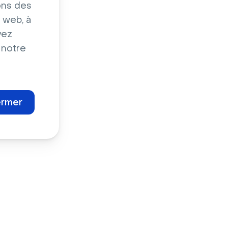
ons des
 web, à
vez
 notre
ermer