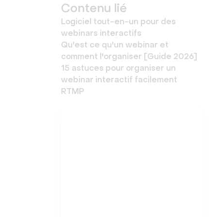
Contenu lié
Logiciel tout-en-un pour des
webinars interactifs
Qu'est ce qu'un webinar et
comment l'organiser [Guide 2026]
15 astuces pour organiser un
webinar interactif facilement
RTMP
Essayez Livestorm
gratuitement
Démarrez en quelques
minutes et organisez
dès aujourd'hui votre
premier webinaire
attrayant.