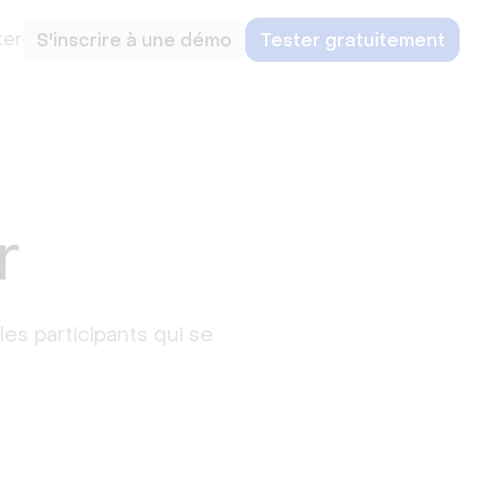
ter
S'inscrire à une démo
Tester gratuitement
r
es participants qui se