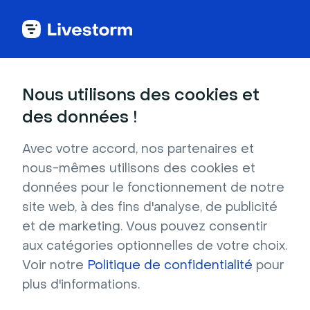
Glossaire du webinar
Nous utilisons des cookies et
des données !
VPN
Avec votre accord, nos partenaires et
Un VPN, ou réseau privé virtuel, est une
nous-mêmes utilisons des cookies et
connexion sécurisée entre un appareil et un
données pour le fonctionnement de notre
serveur, qui permet à un utilisateur de
site web, à des fins d'analyse, de publicité
naviguer sur Internet de manière anonyme.
et de marketing. Vous pouvez consentir
aux catégories optionnelles de votre choix.
Voir notre
Politique de confidentialité
pour
plus d'informations.
Qu'est-ce que'une VPN ?