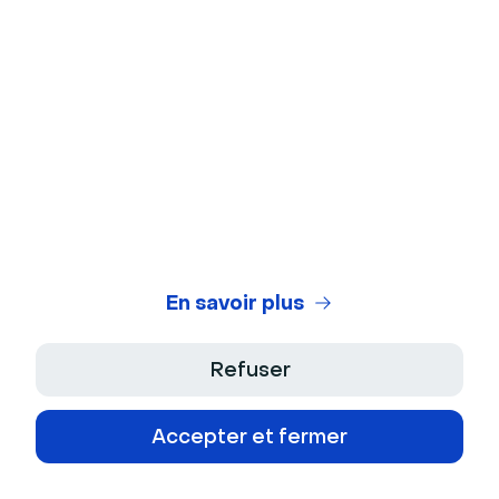
Test de webcam
Test de microphone
Générateur de titres de webinaires
Legal Center
Conditions Générales d'Utilisation
Politique de Confidentialité
En savoir plus
Conditions Générales de Vente
Refuser
Mentions Légales
Accepter et fermer
Déclaration d'Accessibilité