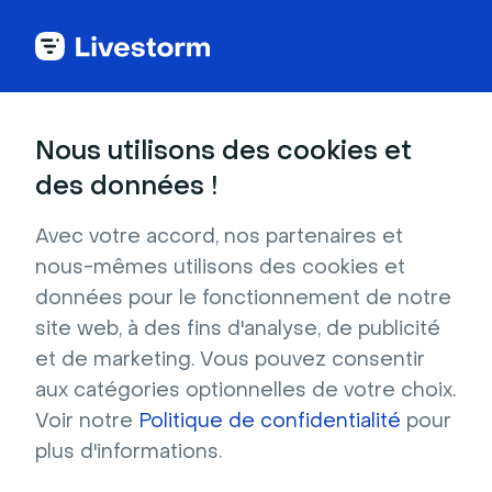
Ressources
Nous utilisons des cookies et
Les templates
des données !
Avec votre accord, nos partenaires et
Utilisez les templates et modèles Livestorm 
nous-mêmes utilisons des cookies et
pour faciliter l'organisation de vos 
données pour le fonctionnement de notre
événements virutels et garantir une qualité de 
site web, à des fins d'analyse, de publicité
l'expérience en ligne. 
et de marketing. Vous pouvez consentir
aux catégories optionnelles de votre choix.
Voir notre
Politique de confidentialité
pour
plus d'informations.
Filtres