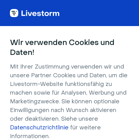
Back to articles
Blog
Autor
Pauline Mura
Senior Manager für Marketingpartnerschaften
Wir verwenden Cookies und
Pauline Mura
Daten!
Pauline begann ihre Karriere im Vertrieb und Account
Management, bevor sie als EMEA Events Manager bei AdRoll
Mit Ihrer Zustimmung verwenden wir und
ins Marketing wechselte. Im Jahr 2021 kam sie als Marketing
unsere Partner Cookies und Daten, um die
Partnerships Manager zu Livestorm, wo sie Content-
Livestorm-Website funktionsfähig zu
Kooperationen mit Saas-Marken aufbaute und zur
machen sowie für Analysen, Werbung und
Webinarexpertin wurde.
Marketingzwecke. Sie können optionale
Einwilligungen nach Wunsch aktivieren
oder deaktivieren. Siehe unsere
Datenschutzrichtlinie
für weitere
Informationen.