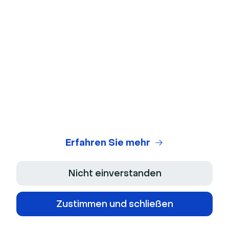
Webinar-ROI-Rechner
Skript-generator
Rechtszentrum
Allgemeine Nutzungsbedingungen
Datenschutzerklaerung
Verkaufsbedingungen
Erfahren Sie mehr
Impressum
Nicht einverstanden
Barrierefreiheitserklärung
Zustimmen und schließen
Mehrjahresplan