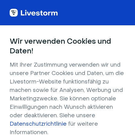
Back to articles
Wir verwenden Cookies und
Blog
Webinar
Webinar
Daten!
Mit Ihrer Zustimmung verwenden wir und
unsere Partner Cookies und Daten, um die
Livestorm-Website funktionsfähig zu
Webinar
machen sowie für Analysen, Werbung und
So veranstalten Sie ein erfolgreiches
Marketingzwecke. Sie können optionale
Webinar
Einwilligungen nach Wunsch aktivieren
Erfahren Sie, wie Sie ein Webinar mit wertvollen
oder deaktivieren. Siehe unsere
Insider-Tipps von Livestorm veranstalten.
Datenschutzrichtlinie
für weitere
Entdecken Sie, wie Sie sich optimal
Informationen.
vorbereiten, das Webinar erfolgreich
Verfasst von Molly Hocutt
- 26. März 2026