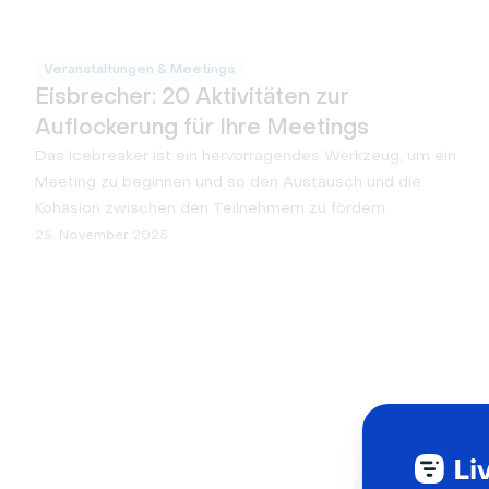
Veranstaltungen & Meetings
Eisbrecher: 20 Aktivitäten zur
Auflockerung für Ihre Meetings
Das Icebreaker ist ein hervorragendes Werkzeug, um ein
Meeting zu beginnen und so den Austausch und die
Kohäsion zwischen den Teilnehmern zu fördern.
25. November 2025