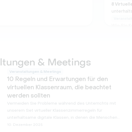
8 Virtuell
unterhal
Veranstal
Wie Sie K
Veranstal
Veranstal
11 Top-To
kostenpfli
taltungen & Meetings
Veranstal
Veranstaltungen & Meetings
10 Regeln und Erwartungen für den
virtuellen Klassenraum, die beachtet
werden sollten
Vermeiden Sie Probleme während des Unterrichts mit
unserem Set virtueller Klassenzimmerregeln für
unterhaltsame digitale Klassen, in denen die Menschen
engagiert und begeistert zu lernen sind.
10. Dezember 2025