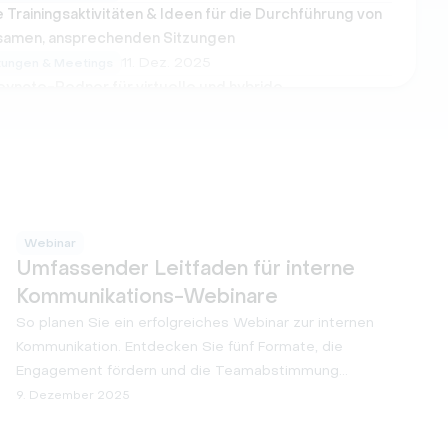
e Trainingsaktivitäten & Ideen für die Durchführung von
tsamen, ansprechenden Sitzungen
11. Dez. 2025
tungen & Meetings
eynote-Redner für virtuelle und hybride
tungen finden
11. Dez. 2025
tungen & Meetings
ols für virtuelle Klassenzimmer (kostenlos &
chtig)
10. Dez. 2025
tungen & Meetings
Webinar
Umfassender Leitfaden für interne
Kommunikations-Webinare
So planen Sie ein erfolgreiches Webinar zur internen
Kommunikation. Entdecken Sie fünf Formate, die
Engagement fördern und die Teamabstimmung
verbessern.
9. Dezember 2025