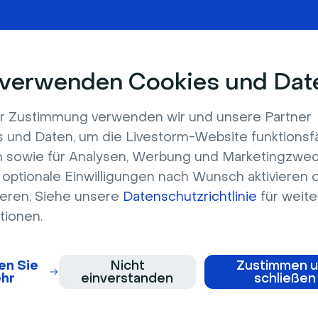
Lead-Generierung
KI
Video
Veranstaltunge
altsmarketing
Unternehmen & Produktaktualisieru
 verwenden Cookies und Dat
er Zustimmung verwenden wir und unsere Partner
 und Daten, um die Livestorm-Website funktionsf
 sowie für Analysen, Werbung und Marketingzwec
optionale Einwilligungen nach Wunsch aktivieren 
ie mit Livestorm Nachrichte
ieren. Siehe unsere
Datenschutzrichtlinie
für weite
n Kontakt.
tionen.
en Sie
Nicht
Zustimmen 
hr
einverstanden
schließen