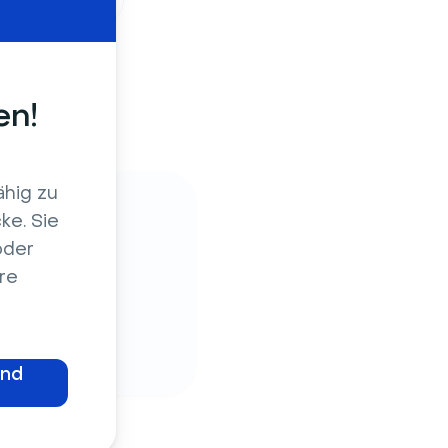
n & Meetings
ngen
en!
ähig zu
ke. Sie
oder
n und
re
und