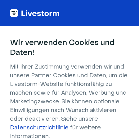
Back to articles
Blog
Video
Die 5 sichersten Videokonferenz-Apps (+ Kaufberatung)
Video
Wir verwenden Cookies und
Die 5 sichersten
Daten!
Videokonferenz-Apps (+
Mit Ihrer Zustimmung verwenden wir und
Kaufberatung)
unsere Partner Cookies und Daten, um die
Veröffentlicht am 11. Dezember 2025 • Ca. 11 Min. Lesezeit
Livestorm-Website funktionsfähig zu
Verfasst von Molly Hocutt
machen sowie für Analysen, Werbung und
Marketingzwecke. Sie können optionale
Einwilligungen nach Wunsch aktivieren
oder deaktivieren. Siehe unsere
Datenschutzrichtlinie
für weitere
Inhaltsverzeichnis
Informationen.