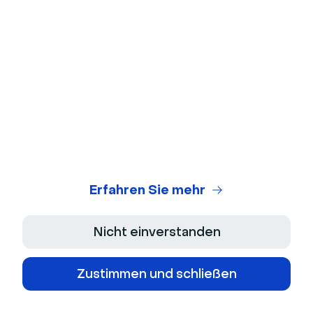
1. Eine Videokonferenzrichtlinie erstellen
Eine Videokonferenzrichtlinie enthält Richtlinien zur
Nutzung, Protokolle für akzeptables Verhalten,
Zugriffskontrolle, Datensicherheit und ob die von
Ihnen verwendete Plattform ISO-konform ist. Sie
sollten darauf abzielen, einen kollaborativen Raum zu
schaffen, der die Privatsphäre der Teammitglieder
schützt. Wenn Sie Livestorm verwenden, können Sie
erwähnen, dass es
ISO 27001 zertifiziert
ist und ein
Erfahren Sie mehr
sicheres Managementsystem hat.
Nicht einverstanden
2. Zwei-Faktor-Authentifizierung
aktivieren
Zustimmen und schließen
Die Zwei-Faktor-Authentifizierung (2FA) erfordert
zwei verschiedene Arten von Anmeldedaten, um auf